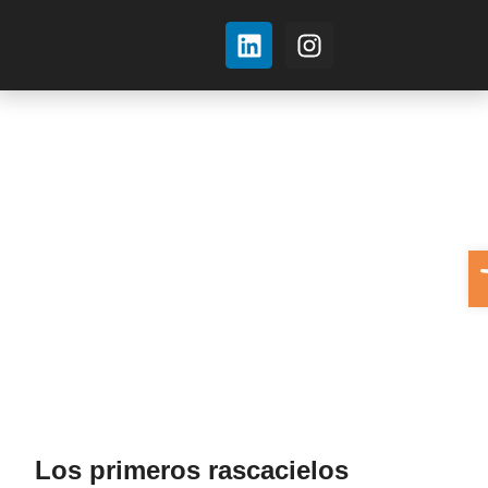
Sobre nosotros
A
Los primeros rascacielos