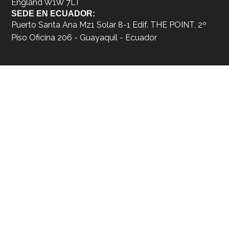
England W1W 7LT
SEDE EN ECUADOR:
Puerto Santa Ana Mz1 Solar 8-1 Edif. THE POINT, 2º
Piso Oficina 206 - Guayaquil - Ecuador